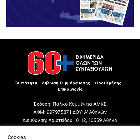
Ταυτότητα
Δήλωση Συμμόρφωσης
Όροι Χρήσης
Επικοινωνία
Έκδοση: Παλκο Κομμέντια ΑΜΚΕ
ΑΦΜ: 997975871 ΔΟΥ: Α' Αθηνών
Διεύθυνση: Αριστείδου 10-12, 10559 Αθήνα
Τηλ: +30 210 3223680
Email: giannis.papageorgioy@gmail.com
Cookies