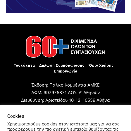
Ταυτότητα
Δήλωση Συμμόρφωσης
Όροι Χρήσης
Επικοινωνία
Έκδοση: Παλκο Κομμέντια ΑΜΚΕ
ΑΦΜ: 997975871 ΔΟΥ: Α' Αθηνών
Διεύθυνση: Αριστείδου 10-12, 10559 Αθήνα
Τηλ: +30 210 3223680
Email: giannis.papageorgioy@gmail.com
Cookies
Ιδιοκτήτης: Παλκο Κομμέντια ΑΜΚΕ
Χρησιμοποιούμε cookies στον ιστότοπό μας για να σας
προσφέρουμε την πιο σχετική εμπειρία θυμίζοντας τις
Διευθυντής: Ιωάννης Παπαγεωργίου