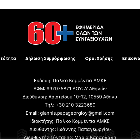
υτότητα
Δήλωση Συμμόρφωσης
Όροι Χρήσης
Επικοιν
Έκδοση: Παλκο Κομμέντια ΑΜΚΕ
ΑΦΜ: 997975871 ΔΟΥ: Α' Αθηνών
Διεύθυνση: Αριστείδου 10-12, 10559 Αθήνα
Τηλ: +30 210 3223680
Email: giannis.papageorgioy@gmail.com
Ιδιοκτήτης: Παλκο Κομμέντια ΑΜΚΕ
Διευθυντής: Ιωάννης Παπαγεωργίου
Διευθυντής Σύνταξης: Μαρία Καραολάνη