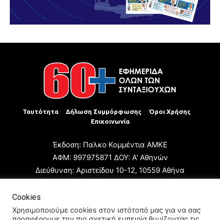
Ταυτότητα
Δήλωση Συμμόρφωσης
Όροι Χρήσης
Επικοινωνία
Έκδοση: Παλκο Κομμέντια ΑΜΚΕ
ΑΦΜ: 997975871 ΔΟΥ: Α' Αθηνών
Διεύθυνση: Αριστείδου 10-12, 10559 Αθήνα
Τηλ: +30 210 3223680
Email: giannis.papageorgioy@gmail.com
Cookies
Ιδιοκτήτης: Παλκο Κομμέντια ΑΜΚΕ
Χρησιμοποιούμε cookies στον ιστότοπό μας για να σας
προσφέρουμε την πιο σχετική εμπειρία θυμίζοντας τις