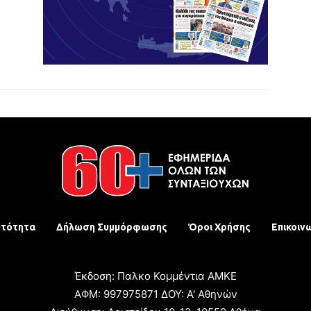
υτότητα
Δήλωση Συμμόρφωσης
Όροι Χρήσης
Επικοιν
Έκδοση: Παλκο Κομμέντια ΑΜΚΕ
ΑΦΜ: 997975871 ΔΟΥ: Α' Αθηνών