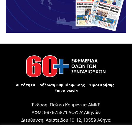
Ταυτότητα
Δήλωση Συμμόρφωσης
Όροι Χρήσης
Επικοινωνία
Έκδοση: Παλκο Κομμέντια ΑΜΚΕ
ΑΦΜ: 997975871 ΔΟΥ: Α' Αθηνών
Διεύθυνση: Αριστείδου 10-12, 10559 Αθήνα
Τηλ: +30 210 3223680