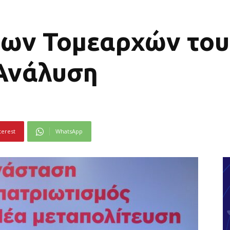
 των Τομεαρχών του
 Ανάλυση
terest
WhatsApp