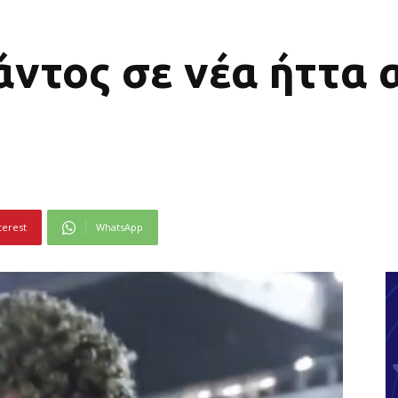
άντος σε νέα ήττα 
ε
terest
WhatsApp