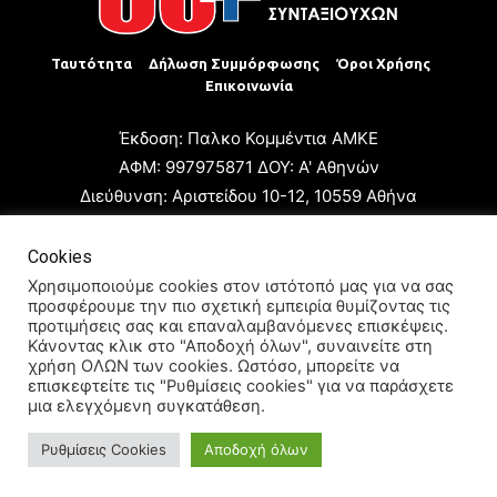
Ταυτότητα
Δήλωση Συμμόρφωσης
Όροι Χρήσης
Επικοινωνία
Έκδοση: Παλκο Κομμέντια ΑΜΚΕ
ΑΦΜ: 997975871 ΔΟΥ: Α' Αθηνών
Διεύθυνση: Αριστείδου 10-12, 10559 Αθήνα
Τηλ: +30 210 3223680
Email: giannis.papageorgioy@gmail.com
Cookies
Ιδιοκτήτης: Παλκο Κομμέντια ΑΜΚΕ
Χρησιμοποιούμε cookies στον ιστότοπό μας για να σας
προσφέρουμε την πιο σχετική εμπειρία θυμίζοντας τις
Διευθυντής: Ιωάννης Παπαγεωργίου
προτιμήσεις σας και επαναλαμβανόμενες επισκέψεις.
Διευθυντής Σύνταξης: Μαρία Καραολάνη
Κάνοντας κλικ στο "Αποδοχή όλων", συναινείτε στη
χρήση ΟΛΩΝ των cookies. Ωστόσο, μπορείτε να
Διαχειριστής και Δικαιούχος ονόματος τομέα: Ιωάννης
επισκεφτείτε τις "Ρυθμίσεις cookies" για να παράσχετε
Παπαγεωργίου
μια ελεγχόμενη συγκατάθεση.
Ρυθμίσεις Cookies
Αποδοχή όλων
© 2024 All Rights Reserved.