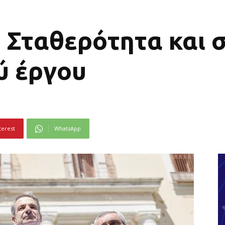
 Σταθερότητα και 
ύ έργου
terest
WhatsApp