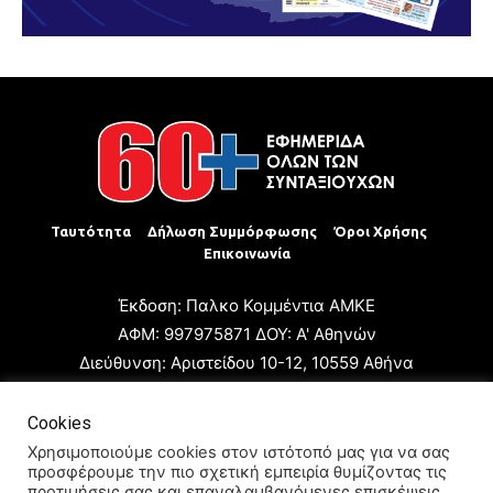
Ταυτότητα
Δήλωση Συμμόρφωσης
Όροι Χρήσης
Επικοινωνία
Έκδοση: Παλκο Κομμέντια ΑΜΚΕ
ΑΦΜ: 997975871 ΔΟΥ: Α' Αθηνών
Διεύθυνση: Αριστείδου 10-12, 10559 Αθήνα
Τηλ: +30 210 3223680
Email: giannis.papageorgioy@gmail.com
Cookies
Ιδιοκτήτης: Παλκο Κομμέντια ΑΜΚΕ
Χρησιμοποιούμε cookies στον ιστότοπό μας για να σας
προσφέρουμε την πιο σχετική εμπειρία θυμίζοντας τις
Διευθυντής: Ιωάννης Παπαγεωργίου
προτιμήσεις σας και επαναλαμβανόμενες επισκέψεις.