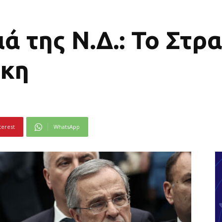
ά της Ν.Δ.: Το Στρ
άκη
terest
WhatsApp