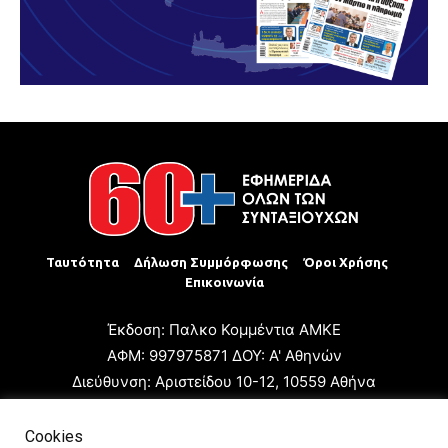
Ταυτότητα
Δήλωση Συμμόρφωσης
Όροι Χρήσης
Επικοινωνία
Έκδοση: Παλκο Κομμέντια ΑΜΚΕ
ΑΦΜ: 997975871 ΔΟΥ: Α' Αθηνών
Διεύθυνση: Αριστείδου 10-12, 10559 Αθήνα
Τηλ: +30 210 3223680
Email: giannis.papageorgioy@gmail.com
Cookies