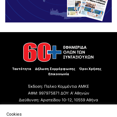
Ταυτότητα
Δήλωση Συμμόρφωσης
Όροι Χρήσης
Επικοινωνία
Έκδοση: Παλκο Κομμέντια ΑΜΚΕ
ΑΦΜ: 997975871 ΔΟΥ: Α' Αθηνών
Διεύθυνση: Αριστείδου 10-12, 10559 Αθήνα
Τηλ: +30 210 3223680
Email: giannis.papageorgioy@gmail.com
Cookies