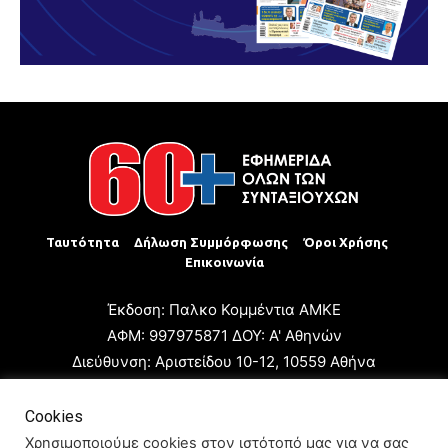
Ταυτότητα
Δήλωση Συμμόρφωσης
Όροι Χρήσης
Επικοινωνία
Έκδοση: Παλκο Κομμέντια ΑΜΚΕ
ΑΦΜ: 997975871 ΔΟΥ: Α' Αθηνών
Διεύθυνση: Αριστείδου 10-12, 10559 Αθήνα
Τηλ: +30 210 3223680
Email: giannis.papageorgioy@gmail.com
Cookies
Ιδιοκτήτης: Παλκο Κομμέντια ΑΜΚΕ
Χρησιμοποιούμε cookies στον ιστότοπό μας για να σας