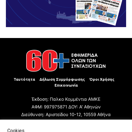
Ταυτότητα
Δήλωση Συμμόρφωσης
Όροι Χρήσης
Επικοινωνία
Έκδοση: Παλκο Κομμέντια ΑΜΚΕ
ΑΦΜ: 997975871 ΔΟΥ: Α' Αθηνών
Διεύθυνση: Αριστείδου 10-12, 10559 Αθήνα
Τηλ: +30 210 3223680
Email: giannis.papageorgioy@gmail.com
Cookies