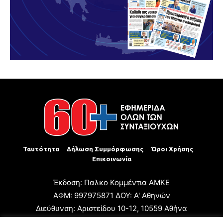
Ταυτότητα
Δήλωση Συμμόρφωσης
Όροι Χρήσης
Επικοινωνία
Έκδοση: Παλκο Κομμέντια ΑΜΚΕ
ΑΦΜ: 997975871 ΔΟΥ: Α' Αθηνών
Διεύθυνση: Αριστείδου 10-12, 10559 Αθήνα
Τηλ: +30 210 3223680