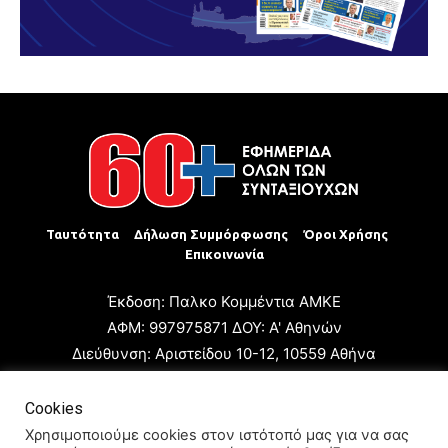
Ταυτότητα
Δήλωση Συμμόρφωσης
Όροι Χρήσης
Επικοινωνία
Έκδοση: Παλκο Κομμέντια ΑΜΚΕ
ΑΦΜ: 997975871 ΔΟΥ: Α' Αθηνών
Διεύθυνση: Αριστείδου 10-12, 10559 Αθήνα
Τηλ: +30 210 3223680
Email: giannis.papageorgioy@gmail.com
Cookies
Ιδιοκτήτης: Παλκο Κομμέντια ΑΜΚΕ
Χρησιμοποιούμε cookies στον ιστότοπό μας για να σας