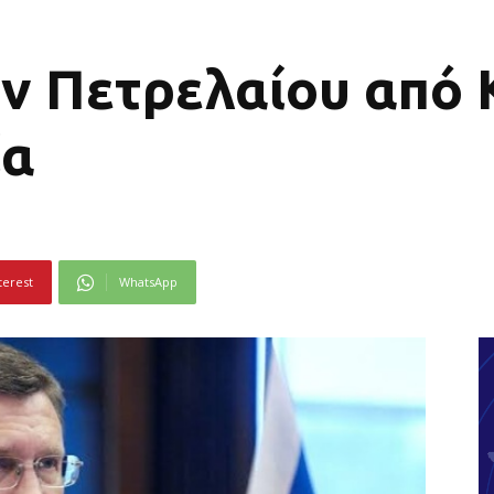
ν Πετρελαίου από
ία
terest
WhatsApp