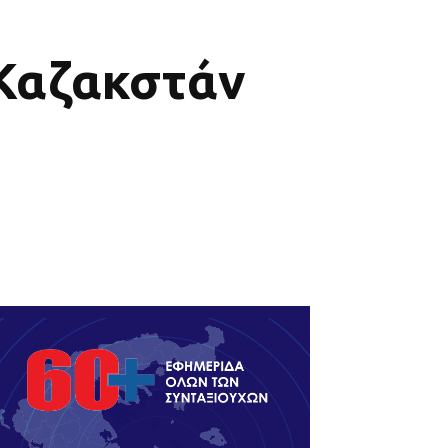
 Καζακστάν