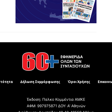
υτότητα
Δήλωση Συμμόρφωσης
Όροι Χρήσης
Επικοιν
Έκδοση: Παλκο Κομμέντια ΑΜΚΕ
ΑΦΜ: 997975871 ΔΟΥ: Α' Αθηνών