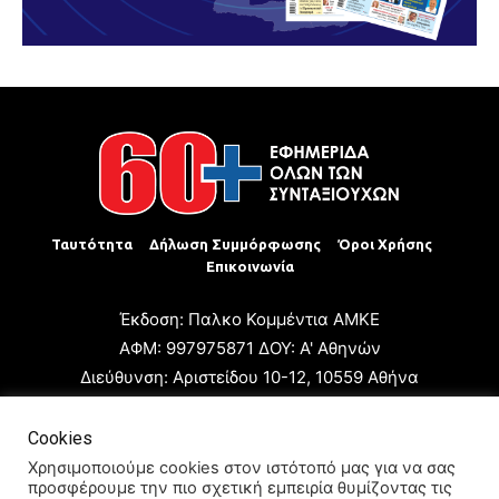
Ταυτότητα
Δήλωση Συμμόρφωσης
Όροι Χρήσης
Επικοινωνία
Έκδοση: Παλκο Κομμέντια ΑΜΚΕ
ΑΦΜ: 997975871 ΔΟΥ: Α' Αθηνών
Διεύθυνση: Αριστείδου 10-12, 10559 Αθήνα
Τηλ: +30 210 3223680
Email: giannis.papageorgioy@gmail.com
Cookies
Ιδιοκτήτης: Παλκο Κομμέντια ΑΜΚΕ
Χρησιμοποιούμε cookies στον ιστότοπό μας για να σας
προσφέρουμε την πιο σχετική εμπειρία θυμίζοντας τις
Διευθυντής: Ιωάννης Παπαγεωργίου