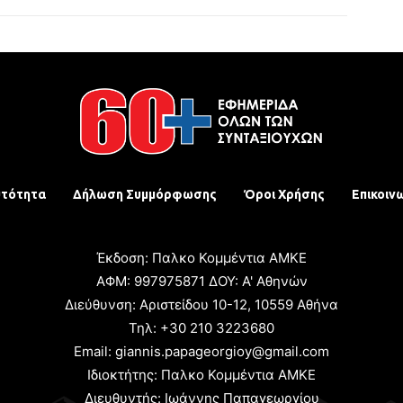
υτότητα
Δήλωση Συμμόρφωσης
Όροι Χρήσης
Επικοιν
Έκδοση: Παλκο Κομμέντια ΑΜΚΕ
ΑΦΜ: 997975871 ΔΟΥ: Α' Αθηνών
Διεύθυνση: Αριστείδου 10-12, 10559 Αθήνα
Τηλ: +30 210 3223680
Email: giannis.papageorgioy@gmail.com
Ιδιοκτήτης: Παλκο Κομμέντια ΑΜΚΕ
Διευθυντής: Ιωάννης Παπαγεωργίου