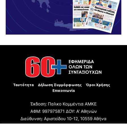
Ταυτότητα
Δήλωση Συμμόρφωσης
Όροι Χρήσης
Επικοινωνία
Έκδοση: Παλκο Κομμέντια ΑΜΚΕ
ΑΦΜ: 997975871 ΔΟΥ: Α' Αθηνών
Διεύθυνση: Αριστείδου 10-12, 10559 Αθήνα
Τηλ: +30 210 3223680