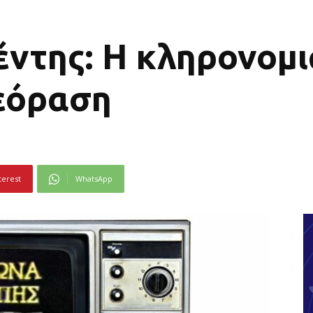
ντης: Η κληρονομι
λεόραση
terest
WhatsApp