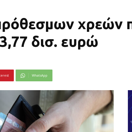
πρόθεσμων χρεών π
3,77 δισ. ευρώ
terest
WhatsApp