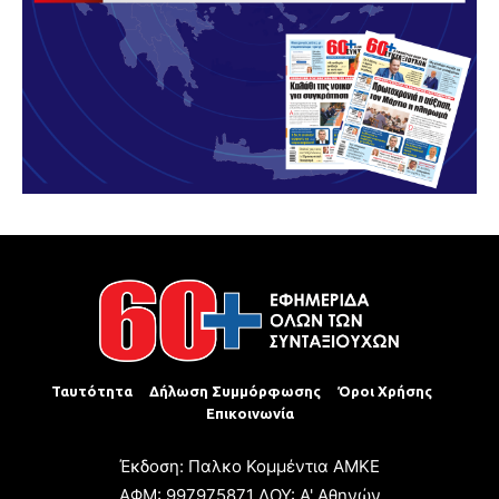
Ταυτότητα
Δήλωση Συμμόρφωσης
Όροι Χρήσης
Επικοινωνία
Έκδοση: Παλκο Κομμέντια ΑΜΚΕ
ΑΦΜ: 997975871 ΔΟΥ: Α' Αθηνών