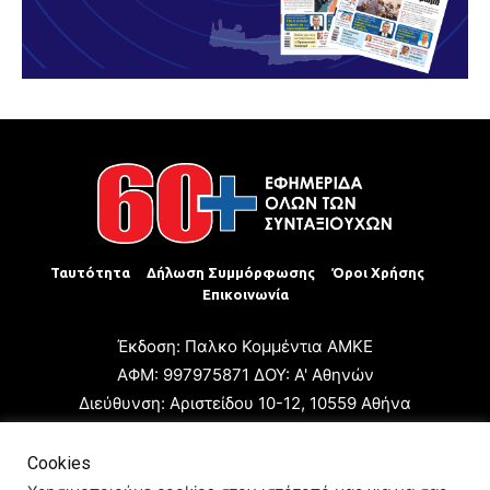
Ταυτότητα
Δήλωση Συμμόρφωσης
Όροι Χρήσης
Επικοινωνία
Έκδοση: Παλκο Κομμέντια ΑΜΚΕ
ΑΦΜ: 997975871 ΔΟΥ: Α' Αθηνών
Διεύθυνση: Αριστείδου 10-12, 10559 Αθήνα
Τηλ: +30 210 3223680
Email: giannis.papageorgioy@gmail.com
Cookies
Ιδιοκτήτης: Παλκο Κομμέντια ΑΜΚΕ