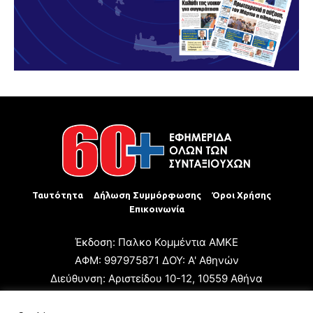
Ταυτότητα
Δήλωση Συμμόρφωσης
Όροι Χρήσης
Επικοινωνία
Έκδοση: Παλκο Κομμέντια ΑΜΚΕ
ΑΦΜ: 997975871 ΔΟΥ: Α' Αθηνών
Διεύθυνση: Αριστείδου 10-12, 10559 Αθήνα
Τηλ: +30 210 3223680