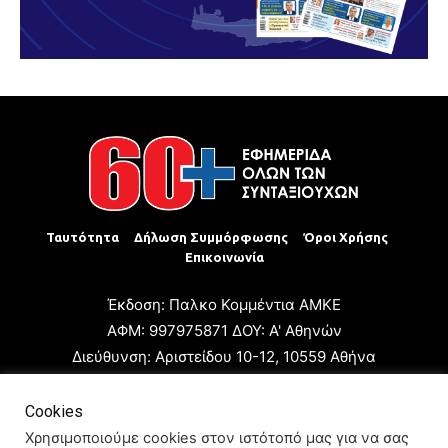
Ταυτότητα
Δήλωση Συμμόρφωσης
Όροι Χρήσης
Επικοινωνία
Έκδοση: Παλκο Κομμέντια ΑΜΚΕ
ΑΦΜ: 997975871 ΔΟΥ: Α' Αθηνών
Διεύθυνση: Αριστείδου 10-12, 10559 Αθήνα
Τηλ: +30 210 3223680
Email: giannis.papageorgioy@gmail.com
Cookies
Ιδιοκτήτης: Παλκο Κομμέντια ΑΜΚΕ
Χρησιμοποιούμε cookies στον ιστότοπό μας για να σας