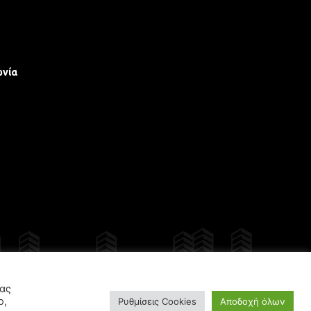
ωνία
γίου
σας
ο,
Ρυθμίσεις Cookies
Αποδοχή όλων