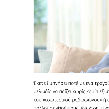
Έχετε ξυπνήσει ποτέ με ένα τραγο
μελωδία να παίζει χωρίς καμία εξω
του «εσωτερικού ραδιοφώνου» ή α
πολλούς ανθρώπους, ιδίως σε μεγα