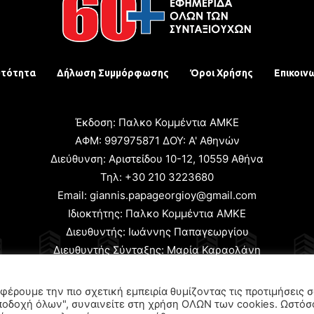
υτότητα
Δήλωση Συμμόρφωσης
Όροι Χρήσης
Επικοιν
Έκδοση: Παλκο Κομμέντια ΑΜΚΕ
ΑΦΜ: 997975871 ΔΟΥ: Α' Αθηνών
Διεύθυνση: Αριστείδου 10-12, 10559 Αθήνα
Τηλ: +30 210 3223680
Email: giannis.papageorgioy@gmail.com
Ιδιοκτήτης: Παλκο Κομμέντια ΑΜΚΕ
Διευθυντής: Ιωάννης Παπαγεωργίου
Διευθυντής Σύνταξης: Μαρία Καραολάνη
χειριστής και Δικαιούχος ονόματος τομέα: Ιωάννης Παπαγεωρ
φέρουμε την πιο σχετική εμπειρία θυμίζοντας τις προτιμήσεις 
ποδοχή όλων", συναινείτε στη χρήση ΟΛΩΝ των cookies. Ωστόσ
© 2024 All Rights Reserved.